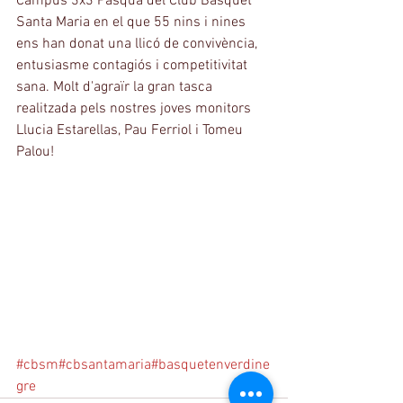
Campus 3x3 Pasqua del Club Bàsquet 
Santa Maria en el que 55 nins i nines 
ens han donat una llicó de convivència, 
entusiasme contagiós i competitivitat 
sana. Molt d'agraïr la gran tasca 
realitzada pels nostres joves monitors 
Llucia Estarellas, Pau Ferriol i Tomeu 
Palou! 
#cbsm
#cbsantamaria
#basquetenverdine
gre