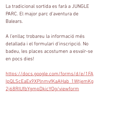
La tradicional sortida es farà a JUNGLE 
PARC. El major parc d'aventura de 
Balears.
A l’enllaç trobareu la informació més 
detallada i el formulari d’inscripció. No 
badeu, les places acostumen a esvaïr-se 
en pocs dies!
https://docs.google.com/forms/d/e/1FA
IpQLScEaEx9XPlnmvfKaAHab_1WtjemKg
2j68RIUfbYgmpDkicYOg/viewform