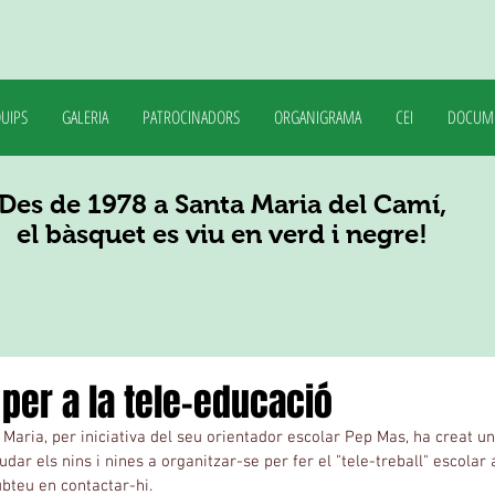
UIPS
GALERIA
PATROCINADORS
ORGANIGRAMA
CEI
DOCUM
Des de 1978 a Santa Maria del Camí,
el bàsquet es viu en verd i negre!
per a la tele-educació
 Maria, per iniciativa del seu orientador escolar Pep Mas, ha creat
dar els nins i nines a organitzar-se per fer el "tele-treball" escolar 
bteu en contactar-hi.