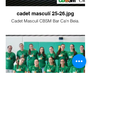
cadet masculí 25-26.jpg
Cadet Masculí CBSM Bar Ca'n Beia.
júnior femení 25-26.jpg