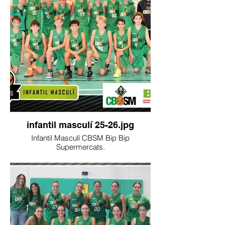
infantil masculí 25-26.jpg
Infantil Masculí CBSM Bip Bip
Supermercats.