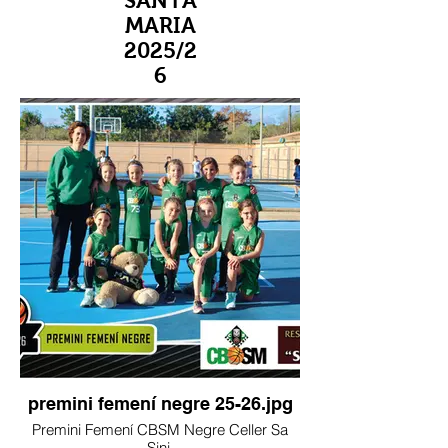
SANTA
MARIA
2025/2
6
premini femení negre 25-26.jpg
Premini Femení CBSM Negre Celler Sa
Sini.