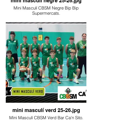
mini masculí negre 25-26.jpg
Mini Masculí CBSM Negre Bip Bip
Supermercats.
mini masculí verd 25-26.jpg
Mini Masculí CBSM Verd Bar Ca'n Sito.