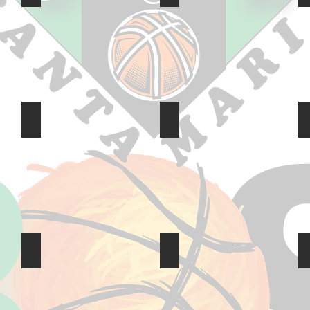
MINI_MASCULI web
Infantil_femení_Altimsa_we
Junior_web
Segona_autonomica web