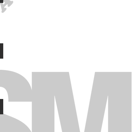
b
INFANTIL_masculi web
1a_autonomica_c