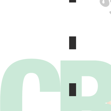
mini_femeni web
CADET_web