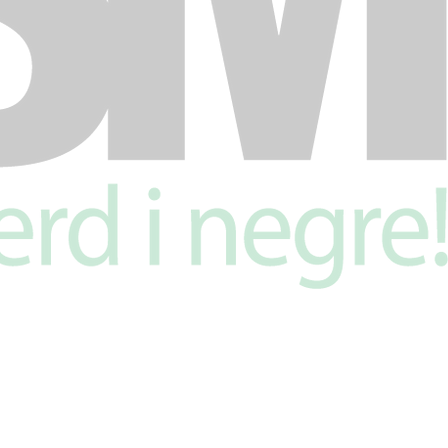
© 2016 Club Bàsquet Santa Maria.
reat amb Wix per
Servicios Gráficos Estarellas SL