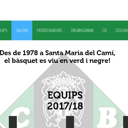
UIPS
GALERIA
PATROCINADORS
ORGANIGRAMA
CEI
DOCUM
Des de 1978 a Santa Maria del Camí,
el bàsquet es viu en verd i negre!
EQUIPS
2017/18
Premini_femeni
premini_negre web