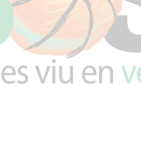
90802452_1587811780953123097_n
C