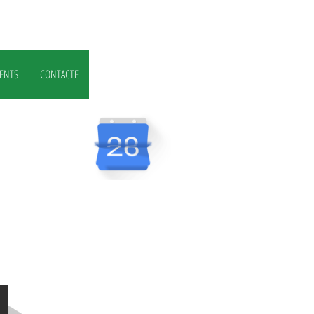
ENTS
CONTACTE
premini_verd web