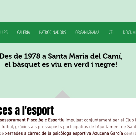
UIPS
GALERIA
PATROCINADORS
ORGANIGRAMA
CEI
DOCUM
Des de 1978 a Santa Maria del Camí,
el bàsquet es viu en verd i negre!
es a l'esport
sessorament Piscològic Esportiu
 impulsat conjuntament per el Club 
futbol, gràcies als pressuposts participatius de l'Ajuntament de Sant
de 
xerrades a càrrec de la psicòloga esportiva Azucena García
 centr