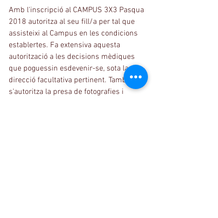
Amb l'inscripció al CAMPUS 3X3 Pasqua 
2018 autoritza al seu fill/a per tal que 
assisteixi al Campus en les condicions 
establertes. Fa extensiva aquesta 
autorització a les decisions mèdiques 
que poguessin esdevenir-se, sota la 
direcció facultativa pertinent. També 
s'autoritza la presa de fotografies i 
vídeos del seu fill/a, durant les activitats 
pròpies del Campus i la seva publicació.
Formulari d'inscripció al Campus