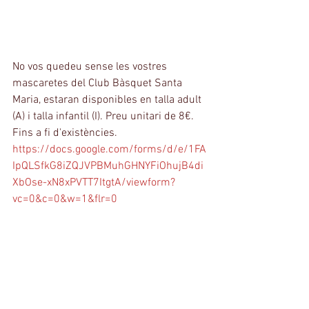
No vos quedeu sense les vostres 
mascaretes del Club Bàsquet Santa 
Maria, estaran disponibles en talla adult 
(A) i talla infantil (I). Preu unitari de 8€. 
Fins a fi d'existències.
https://docs.google.com/forms/d/e/1FA
IpQLSfkG8iZQJVPBMuhGHNYFiOhujB4di
XbOse-xN8xPVTT7ItgtA/viewform?
vc=0&c=0&w=1&flr=0