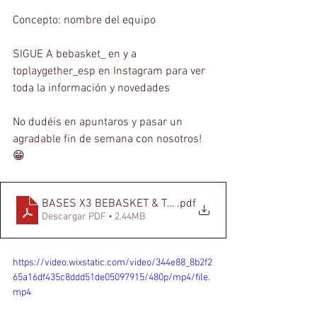
Concepto: nombre del equipo 
SIGUE A bebasket_ en y a 
toplaygether_esp en Instagram para ver 
toda la información y novedades
No dudéis en apuntaros y pasar un 
agradable fin de semana con nosotros! 
😁
BASES X3 BEBASKET & TOPLAYGETHER-1
.pdf
Descargar PDF • 2.44MB
https://video.wixstatic.com/video/344e88_8b2f2
65a16df435c8ddd51de05097915/480p/mp4/file.
mp4