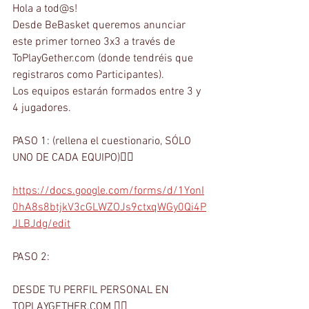
Hola a tod@s!
Desde BeBasket queremos anunciar 
este primer torneo 3x3 a través de 
ToPlayGether.com (donde tendréis que 
registraros como Participantes).
Los equipos estarán formados entre 3 y 
4 jugadores.
PASO 1: (rellena el cuestionario, SÓLO 
UNO DE CADA EQUIPO)👇🏽
https://docs.google.com/forms/d/1YonI
0hA8s8btjkV3cGLWZOJs9ctxqWGy0Qi4P
JLBJdg/edit
PASO 2:
DESDE TU PERFIL PERSONAL EN 
TOPLAYGETHER.COM 👇🏽