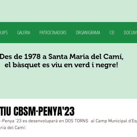
UIPS
GALERIA
PATROCINADORS
ORGANIGRAMA
CEI
DOCUM
Des de 1978 a Santa Maria del Camí,
el bàsquet es viu en verd i negre!
TIU CBSM·PENYA'23
-Penya '23 es desenvoluparà en DOS TORNS  al Camp Municipal d'Esp
ria del Camí: