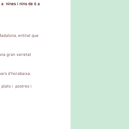
  nines i nins de 6 a 
adalona, entitat que 
na gran varietat  
nars d’horabaixa.
lats i  postres i 