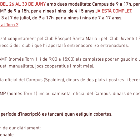
DEL 26 AL 30 DE JUNY
 amb dues modalitats: Campus de 9 a 17h. per a
P de 9 a 15h. per a nines i nins  de 4 i 5 anys 
JA ESTÀ COMPLET
.
al 7 de juliol, de 9 a 17h. per a nines i nins de 7 a 17 anys.
 al Torn 2
zat conjuntament pel Club Bàsquet Santa Maria i pel  Club Joventut B
recció del  club i que hi aportarà entrenadors i/o entrenadores.
MP (només Torn 1  i de 9:00 a 15:00) els campistes podran gaudir d'u
quet, manualitats, jocs cooperatius i molt més).
ta oficial del Campus (Spalding), dinars de dos plats i postres  i bere
 (només Torn 1) inclou camiseta  oficial del Campus, dinars de dos p
període d'inscripció es tancarà quan estiguin cobertes.
n de dur diàriament:
lenable