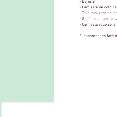
- Berenar
- Camiseta de cotó per
- Tovallola, xancles, 
- Sabó i roba per canv
- Camiseta rque se'ls 
El pagament es farà m