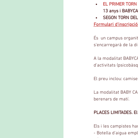
EL PRIMER TORN 
13 anys i BABYCAM
SEGON TORN DEL 3 
Formulari d'inscripció
És  un campus organit
s'encarregarà de la di
A la modalitat BABYCA
d'activitats (psicobàs
El preu inclou: camise
La modalitat BABY CAMP
berenars de matí.
PLACES LIMITADES. El 
Els i les campistes ha
- Botella d'aigua emp