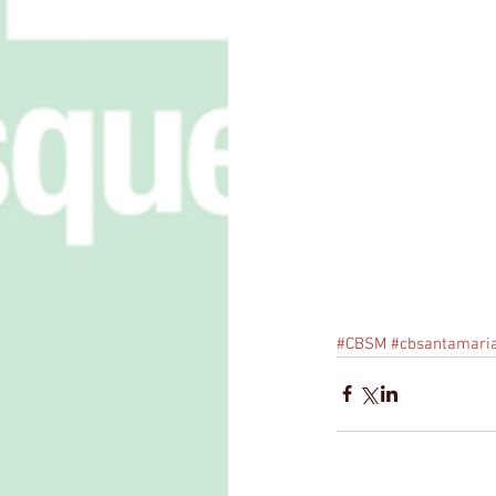
#CBSM
#cbsantamari