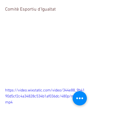
Comitè Esportiu d’Igualtat
https://video.wixstatic.com/video/344e88_9b41
90d5cf2c4a34828c534b1af036dc/480p/mp4/file.
mp4