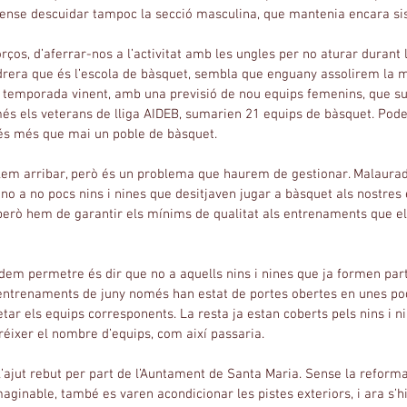
sense descuidar tampoc la secció masculina, que mantenia encara sis
ços, d’aferrar-nos a l’activitat amb les ungles per no aturar durant 
edrera que és l’escola de bàsquet, sembla que enguany assolirem la m
temporada vinent, amb una previsió de nou equips femenins, que su
és els veterans de lliga AIDEB, sumarien 21 equips de bàsquet. Pod
és més que mai un poble de bàsquet.
volem arribar, però és un problema que haurem de gestionar. Malaur
e no a no pocs nins i nines que desitjaven jugar a bàsquet als nostres
erò hem de garantir els mínims de qualitat als entrenaments que els
dem permetre és dir que no a aquells nins i nines que ja formen part
entrenaments de juny només han estat de portes obertes en unes po
ar els equips corresponents. La resta ja estan coberts pels nins i ni
réixer el nombre d’equips, com així passaria.
’ajut rebut per part de l’Auntament de Santa Maria. Sense la reforma 
maginable, també es varen acondicionar les pistes exteriors, i ara s’hi 