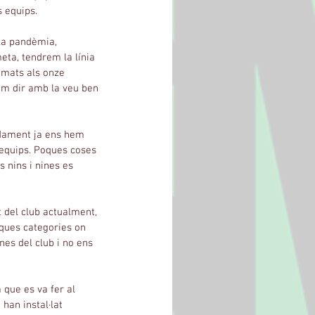
 equips.
la pandèmia, 
eta, tendrem la línia 
mats als onze 
em dir amb la veu ben 
adament ja ens hem 
 equips. Poques coses 
 nins i nines es 
 del club actualment, 
ques categories on 
nes del club i no ens 
que es va fer al 
han instal·lat 