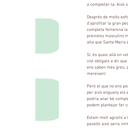
a completar-la. Això 
Després de molts esfor
d’aprofitar la gran p
completa femenina la 
previstos masculins m
alta que Santa Maria 
Sí, és quasi allà on 
vist obligats a dir qu
ens saben més greu, p
mereixen!
Però el que no ens po
per això enguany els 
podria anar bé complet
podem plantejar fer c
Estam molt agraits a l
pavelló això seria ini