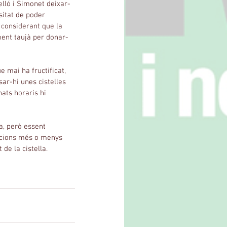
elló i Simonet deixar-
itat de poder 
 considerant que la 
ment taujà per donar-
e mai ha fructificat, 
ar-hi unes cistelles 
ats horaris hi 
a, però essent 
lucions més o menys 
de la cistella.