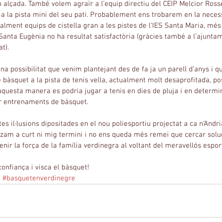
n alçada. També volem agraïr a l’equip directiu del CEIP Melcior Ross
a la pista mini del seu pati. Probablement ens trobarem en la necess
lment equips de cistella gran a les pistes de l’IES Santa Maria, més
 Santa Eugènia no ha resultat satisfactòria (gràcies també a l’ajunta
t).
na possibilitat que venim plantejant des de fa ja un parell d’anys i qu
 bàsquet a la pista de tenis vella, actualment molt desaprofitada, pos
D’aquesta manera es podria jugar a tenis en dies de pluja i en determin
 entrenaments de bàsquet.
tes il·lusions dipositades en el nou poliesportiu projectat a ca n’Andri
litzam a curt ni mig termini i no ens queda més remei que cercar so
nir la força de la família verdinegra al voltant del meravellós esport 
confiança i visca el bàsquet!
a
#basquetenverdinegre