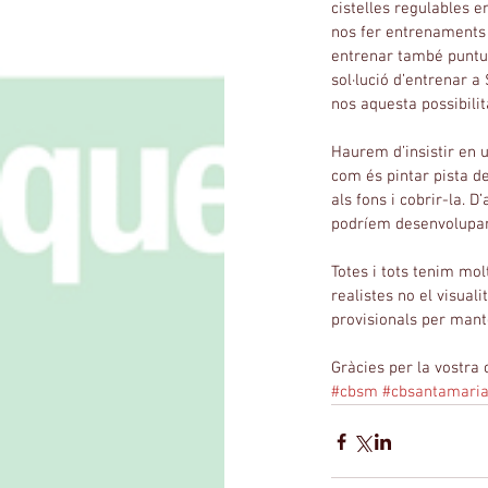
cistelles regulables e
nos fer entrenaments 
entrenar també puntua
sol·lució d’entrenar a
nos aquesta possibilita
Haurem d’insistir en u
com és pintar pista de
als fons i cobrir-la. 
podríem desenvolupar
Totes i tots tenim mol
realistes no el visua
provisionals per mante
Gràcies per la vostra 
#cbsm
#cbsantamari