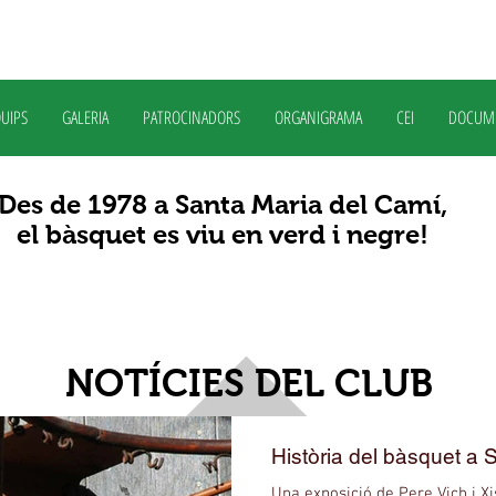
UIPS
GALERIA
PATROCINADORS
ORGANIGRAMA
CEI
DOCUM
Des de 1978 a Santa Maria del Camí,
el bàsquet es viu en verd i negre!
NOTÍCIES DEL CLUB
Història del bàsquet a 
Una exposició de Pere Vich i X